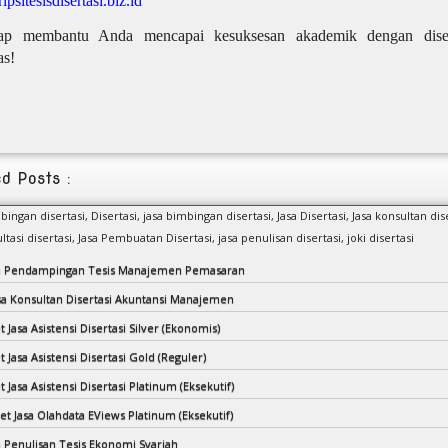
ripsitesisdisertasi.biz.id
ap membantu Anda mencapai kesuksesan akademik dengan diser
as!
d Posts :
mbingan disertasi,
Disertasi,
jasa bimbingan disertasi,
Jasa Disertasi,
Jasa konsultan dise
ltasi disertasi,
Jasa Pembuatan Disertasi,
jasa penulisan disertasi,
joki disertasi
sa Pendampingan Tesis Manajemen Pemasaran
asa Konsultan Disertasi Akuntansi Manajemen
t Jasa Asistensi Disertasi Silver (Ekonomis)
t Jasa Asistensi Disertasi Gold (Reguler)
t Jasa Asistensi Disertasi Platinum (Eksekutif)
et Jasa Olahdata EViews Platinum (Eksekutif)
sa Penulisan Tesis Ekonomi Syariah