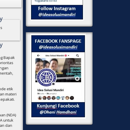
y
es
y
ng Bapak
rioritas
ingan
mentah,
ode etik
an materi
sepakati.
aan (NDA)
EA untuk
man dan