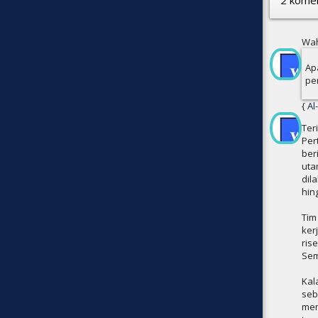
Wah
Ap
pe
{
Ter
Per
ber
uta
dil
hin
Tim
ker
ris
Sem
Kal
seb
mem