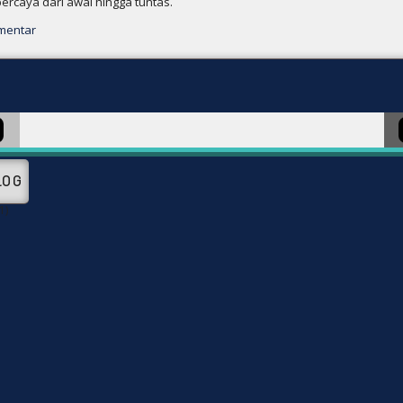
percaya dari awal hingga tuntas.
mentar
LOG
1)