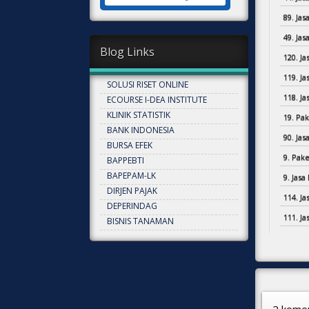
89. Jas
49. Ja
Blog Links
120. J
119. Ja
SOLUSI RISET ONLINE
118. J
ECOURSE I-DEA INSTITUTE
KLINIK STATISTIK
19. Pak
BANK INDONESIA
90. Jas
BURSA EFEK
9. Pake
BAPPEBTI
BAPEPAM-LK
9. Jas
DIRJEN PAJAK
114. Ja
DEPERINDAG
111. J
BISNIS TANAMAN
2 komen