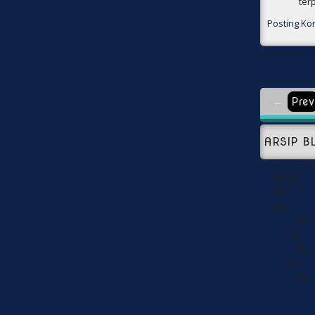
ter
Posting Ko
←
Prev
ARSIP B
September
(2
Mei
(240)
Mei
(27)
Mei
(6)
Oktober
(2)
Januari
(2)
Februari
(1)
Januari
(2)
Oktober
(4)