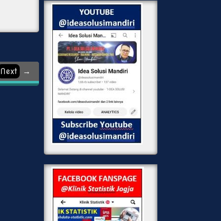
Next
→