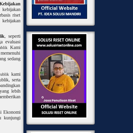
 Kebijakan
 kebijakan
asis riset
kebijakan
ik
, seperti
ga evaluasi
Kami
ublik
a memenuhi
yang sedang
kami
Publik
lik, serta
bandingkan
yang lebih
memberikan
si Ekonomi
u kunjungi