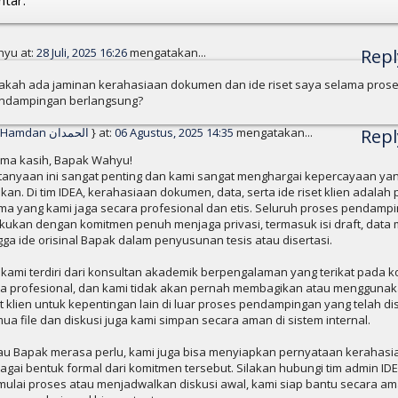
yu at:
28 Juli, 2025 16:26
mengatakan...
Repl
akah ada jaminan kerahasiaan dokumen dan ide riset saya selama pros
ndampingan berlangsung?
Al-Hamdan الحمدان
} at:
06 Agustus, 2025 14:35
mengatakan...
Repl
ima kasih, Bapak Wahyu!
tanyaan ini sangat penting dan kami sangat menghargai kepercayaan ya
ikan. Di tim IDEA, kerahasiaan dokumen, data, serta ide riset klien adalah p
ma yang kami jaga secara profesional dan etis. Seluruh proses pendamp
akukan dengan komitmen penuh menjaga privasi, termasuk isi draft, data 
gga ide orisinal Bapak dalam penyusunan tesis atau disertasi.
 kami terdiri dari konsultan akademik berpengalaman yang terikat pada k
ja profesional, dan kami tidak akan pernah membagikan atau menggunak
et klien untuk kepentingan lain di luar proses pendampingan yang telah di
ua file dan diskusi juga kami simpan secara aman di sistem internal.
au Bapak merasa perlu, kami juga bisa menyiapkan pernyataan kerahasi
agai bentuk formal dari komitmen tersebut. Silakan hubungi tim admin ID
ulai proses atau menjadwalkan diskusi awal, kami siap bantu secara a