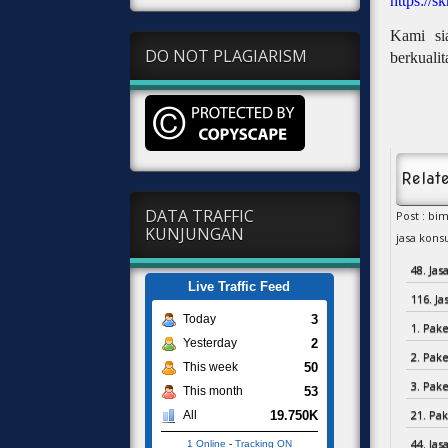
https://sk
Kami si
DO NOT PLAGIARISM
berkualit
Relate
DATA TRAFFIC
Post : bi
KUNJUNGAN
jasa konsu
48. Ja
Live Traffic Feed
116. J
3
Today
1. Pake
2
Yesterday
2. Pake
50
This week
3. Pake
53
This month
21. Pak
19.750K
All
44. Ja
1 Online
-
Tracking ON