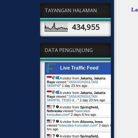
La
TAYANGAN HALAMAN
434,955
DATA PENGUNJUNG
Live Traffic Feed
A visitor from
Jakarta, Jakarta
Raya
viewed "
JASA KONSULTASI
SKRIPSI
"
1 day 23 hrs ago
A visitor from
Jakarta, Jakarta
Raya
viewed "
JASA KONSULTAN
SKRIPSI, TESIS &…
"
1 day 23 hrs ago
A visitor from
Springfield,
Nebraska
viewed "
www.idea-
konsultan.com
"
2 days 6 hrs ago
A visitor from
Altoona, Iowa
viewed "
www.idea-konsultan.com
"
2 days 6
hrs ago
A visitor from
Springfield,