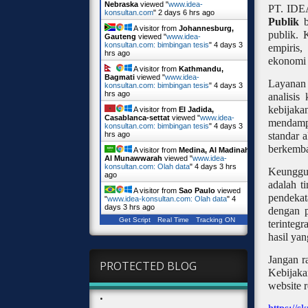
Nebraska
viewed "
www.idea-
PT. IDE
konsultan.com
"
2 days 6 hrs ago
Publik
b
A visitor from
Johannesburg,
publik. 
Gauteng
viewed "
www.idea-
konsultan.com: bimbingan tesis
"
4 days 3
empiris
hrs ago
ekonomi 
A visitor from
Kathmandu,
Bagmati
viewed "
www.idea-
Layanan
konsultan.com: bimbingan tesis
"
4 days 3
hrs ago
analisis
kebijaka
A visitor from
El Jadida,
Casablanca-settat
viewed "
www.idea-
mendampi
konsultan.com: bimbingan tesis
"
4 days 3
standar 
hrs ago
berkemba
A visitor from
Medina, Al Madinah
Al Munawwarah
viewed "
www.idea-
konsultan.com: Olah data
"
4 days 3 hrs
Keunggu
ago
adalah t
A visitor from
Sao Paulo
viewed
pendekat
"
www.idea-konsultan.com: Olah data
"
4
days 3 hrs ago
dengan p
Get Script
Real Time
Tracking ON
terinteg
hasil yan
Jangan r
PROTECTED BLOG
Kebijak
website r
•