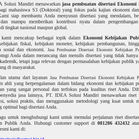
A Solusi Mandiri menawarkan
jasa pembuatan disertasi Ekonomi
agi mahasiswa S3 (Doktoral) yang fokus pada kajian ekonomi dan
Kami siap membantu Anda menyusun disertasi yang mendalam, berb
, dan mampu memberikan kontribusi nyata dalam pengembangan 
di tingkat nasional maupun global.
 kami mencakup berbagai topik dalam
Ekonomi Kebijakan Publ
 kebijakan fiskal, kebijakan moneter, kebijakan pembangunan, hing
n sosial dan ekonomi.
Jasa Pembuatan Disertasi Ekonomi Kebijakan P
ngi Anda dalam merancang dan menulis disertasi yang tidak hany
akademik, tetapi juga relevan dengan permasalahan kebijakan publik 
ng di masyarakat.
lan utama dari layanan
Jasa Pembuatan Disertasi Ekonomi Kebijakan 
im ahli yang berpengalaman dalam bidang ekonomi dan kebijakan pub
an yang sangat personal dan terfokus pada kualitas riset Anda. Di
enyedia jasa lainnya, PT. IDEA Solusi Mandiri menawarkan riset 
rasi, solusi praktis, dan menggunakan metodologi yang kuat untuk 
g optimal bagi disertasi Anda.
agu untuk menghubungi kami untuk memulai perjalanan riset diserta
an Publik Anda. Hubungi customer support di
081286 432432
ata
esmi kami di: