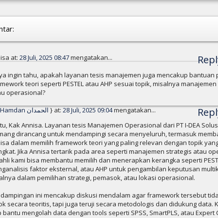
tar:
isa at:
28 Juli, 2025 08:47
mengatakan...
Repl
ya ingin tahu, apakah layanan tesis manajemen juga mencakup bantuan 
amework teori seperti PESTEL atau AHP sesuai topik, misalnya manajemen 
au operasional?
Al-Hamdan الحمدان
} at:
28 Juli, 2025 09:04
mengatakan...
Repl
tu, Kak Annisa. Layanan tesis Manajemen Operasional dari PT I‑DEA Solus
ang dirancang untuk mendampingi secara menyeluruh, termasuk memb
isa dalam memilih framework teori yang paling relevan dengan topik yan
ngkat. Jika Annisa tertarik pada area seperti manajemen strategis atau op
 ahli kami bisa membantu memilih dan menerapkan kerangka seperti PEST
ganalisis faktor eksternal, atau AHP untuk pengambilan keputusan multik
alnya dalam pemilihan strategi, pemasok, atau lokasi operasional.
dampingan ini mencakup diskusi mendalam agar framework tersebut tid
ok secara teoritis, tapi juga teruji secara metodologis dan didukung data. 
p bantu mengolah data dengan tools seperti SPSS, SmartPLS, atau Expert C