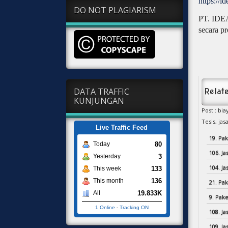
https://i
DO NOT PLAGIARISM
PT. IDEA
secara pr
DATA TRAFFIC
Relate
KUNJUNGAN
Post : bia
Tesis,
jasa
Live Traffic Feed
19. Pak
80
Today
106. J
3
Yesterday
104. J
133
This week
136
This month
21. Pak
19.833K
All
9. Pake
1 Online
-
Tracking ON
108. J
109. J