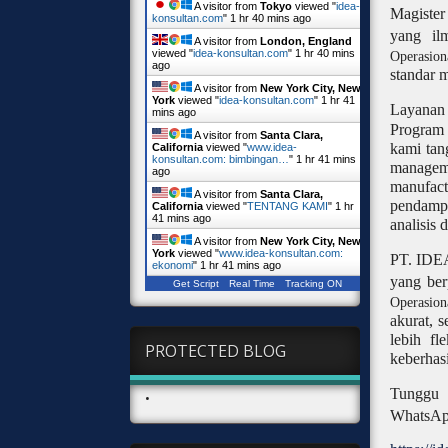
A visitor from
Tokyo
viewed "
idea-
Magister
konsultan.com
"
1 hr 40 mins ago
yang il
A visitor from
London, England
viewed "
idea-konsultan.com
"
1 hr 40 mins
Operasio
ago
standar 
A visitor from
New York City, New
York
viewed "
idea-konsultan.com
"
1 hr 41
Layana
mins ago
Program
A visitor from
Santa Clara,
kami tan
California
viewed "
www.idea-
konsultan.com: bimbingan…
"
1 hr 41 mins
manageme
ago
manufact
A visitor from
Santa Clara,
pendampi
California
viewed "
TENTANG KAMI
"
1 hr
41 mins ago
analisis d
A visitor from
New York City, New
York
viewed "
www.idea-konsultan.com:
PT. IDEA 
ekonomi
"
1 hr 41 mins ago
yang be
Get Script
Real Time
Tracking ON
Operasio
akurat, 
lebih fl
PROTECTED BLOG
keberhas
Tunggu 
•
WhatsAp