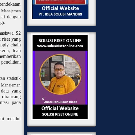
pendekatan
 Manajemen
uai dengan
gi.
hasiswa S2
k riset yang
upply chain
erja, lean
 memberikan
enelitian,
n statistik
s Manajemen
 data yang
i dirancang
ntasi pada
mi melalui