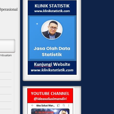
perasional
embuatan