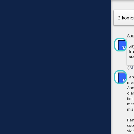
3 komen
Ann
Sa
fr
at
{
Ten
mem
Ann
dia
tim
men
mis
Pen
coc
sia