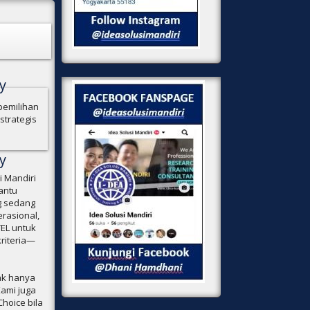
y
pemilihan
strategis
y
i Mandiri
antu
g sedang
erasional,
EL untuk
riteria—
ak hanya
Kami juga
hoice bila