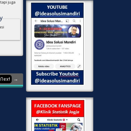
tapi juga
y
si
Next
→