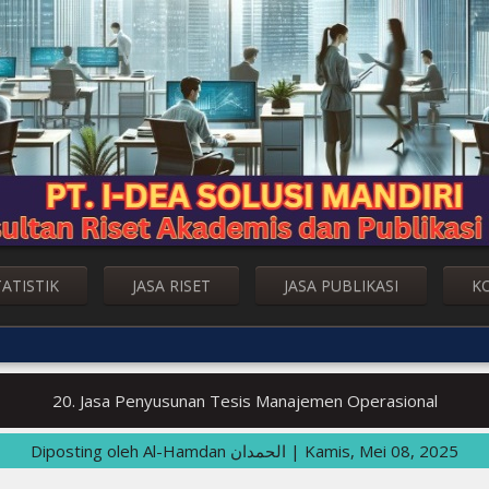
TATISTIK
JASA RISET
JASA PUBLIKASI
K
20. Jasa Penyusunan Tesis Manajemen Operasional
Diposting oleh
Al-Hamdan الحمدان
|
Kamis, Mei 08, 2025