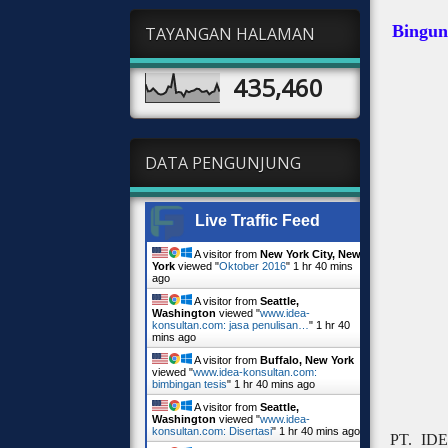
Bingun
TAYANGAN HALAMAN
435,460
DATA PENGUNJUNG
Live Traffic Feed
A visitor from
New York City, New
York
viewed "
Oktober 2016
"
1 hr 40 mins
ago
A visitor from
Seattle,
Washington
viewed "
www.idea-
konsultan.com: jasa penulisan…
"
1 hr 40
mins ago
A visitor from
Buffalo, New York
viewed "
www.idea-konsultan.com:
bimbingan tesis
"
1 hr 40 mins ago
A visitor from
Seattle,
Washington
viewed "
www.idea-
konsultan.com: Disertasi
"
1 hr 40 mins ago
PT. IDE