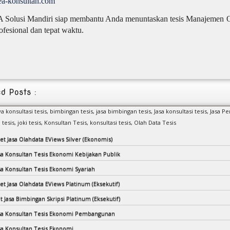
dea-konsultan.com
 Solusi Mandiri siap membantu Anda menuntaskan tesis Manajemen O
ofesional dan tepat waktu.
d Posts :
ya konsultasi tesis,
bimbingan tesis,
jasa bimbingan tesis,
Jasa konsultasi tesis,
Jasa P
 tesis,
joki tesis,
Konsultan Tesis,
konsultasi tesis,
Olah Data Tesis
et Jasa Olahdata EViews Silver (Ekonomis)
asa Konsultan Tesis Ekonomi Kebijakan Publik
asa Konsultan Tesis Ekonomi Syariah
et Jasa Olahdata EViews Platinum (Eksekutif)
t Jasa Bimbingan Skripsi Platinum (Eksekutif)
asa Konsultan Tesis Ekonomi Pembangunan
asa Konsultan Tesis Ekonomi