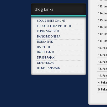
113. J
Blog Links
114. J
115. J
SOLUSI RISET ONLINE
ECOURSE I-DEA INSTITUTE
116. J
KLINIK STATISTIK
117. J
BANK INDONESIA
119. J
BURSA EFEK
BAPPEBTI
10. Pak
BAPEPAM-LK
11. Pak
DIRJEN PAJAK
12. Pak
DEPERINDAG
BISNIS TANAMAN
13. Pa
14. Pa
4. Pake
5. Pake