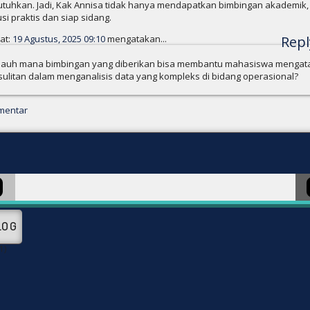
utuhkan. Jadi, Kak Annisa tidak hanya mendapatkan bimbingan akademik, 
usi praktis dan siap sidang.
at:
19 Agustus, 2025 09:10
mengatakan...
Repl
jauh mana bimbingan yang diberikan bisa membantu mahasiswa mengata
sulitan dalam menganalisis data yang kompleks di bidang operasional?
mentar
LOG
1)