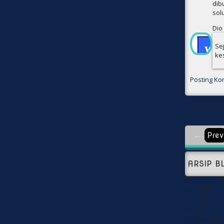
dib
sol
Dio 
Se
ke
Posting Ko
←
Prev
ARSIP B
September
(2
Mei
(240)
Mei
(27)
Mei
(6)
Oktober
(2)