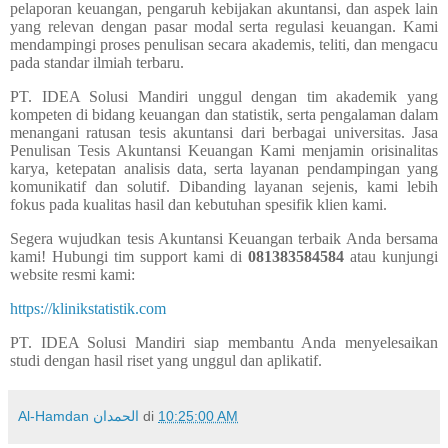
pelaporan keuangan, pengaruh kebijakan akuntansi, dan aspek lain
yang relevan dengan pasar modal serta regulasi keuangan. Kami
mendampingi proses penulisan secara akademis, teliti, dan mengacu
pada standar ilmiah terbaru.
PT. IDEA Solusi Mandiri unggul dengan tim akademik yang
kompeten di bidang keuangan dan statistik, serta pengalaman dalam
menangani ratusan tesis akuntansi dari berbagai universitas.
Jasa
Penulisan Tesis Akuntansi Keuangan
Kami menjamin orisinalitas
karya, ketepatan analisis data, serta layanan pendampingan yang
komunikatif dan solutif. Dibanding layanan sejenis, kami lebih
fokus pada kualitas hasil dan kebutuhan spesifik klien kami.
Segera wujudkan tesis Akuntansi Keuangan terbaik Anda bersama
kami! Hubungi tim support kami di
081383584584
atau kunjungi
website resmi kami:
https://klinikstatistik.com
PT. IDEA Solusi Mandiri siap membantu Anda menyelesaikan
studi dengan hasil riset yang unggul dan aplikatif.
Al-Hamdan الحمدان
di
10:25:00 AM