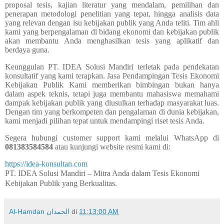
proposal tesis, kajian literatur yang mendalam, pemilihan dan
penerapan metodologi penelitian yang tepat, hingga analisis data
yang relevan dengan isu kebijakan publik yang Anda teliti. Tim ahli
kami yang berpengalaman di bidang ekonomi dan kebijakan publik
akan membantu Anda menghasilkan tesis yang aplikatif dan
berdaya guna.
Keunggulan PT. IDEA Solusi Mandiri terletak pada pendekatan
konsultatif yang kami terapkan.
Jasa Pendampingan Tesis Ekonomi
Kebijakan Publik
Kami memberikan bimbingan bukan hanya
dalam aspek teknis, tetapi juga membantu mahasiswa memahami
dampak kebijakan publik yang diusulkan terhadap masyarakat luas.
Dengan tim yang berkompeten dan pengalaman di dunia kebijakan,
kami menjadi pilihan tepat untuk mendampingi riset tesis Anda.
Segera hubungi customer support kami melalui WhatsApp di
081383584584
atau kunjungi website resmi kami di:
https://idea-konsultan.com
PT. IDEA Solusi Mandiri – Mitra Anda dalam Tesis Ekonomi
Kebijakan Publik yang Berkualitas.
Al-Hamdan الحمدان
di
11:13:00 AM