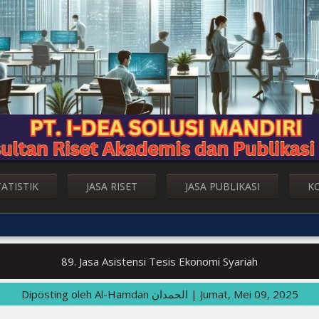
TATISTIK
JASA RISET
JASA PUBLIKASI
K
89. Jasa Asistensi Tesis Ekonomi Syariah
Diposting oleh
Al-Hamdan الحمدان
|
Jumat, Mei 09, 2025