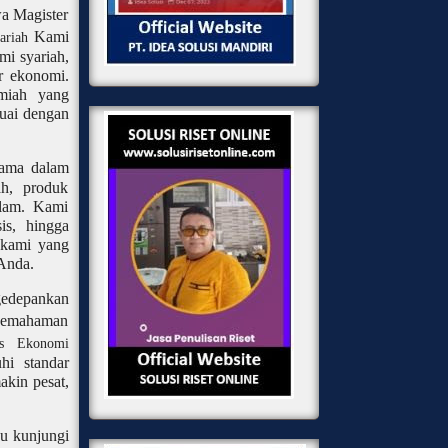
wa Magister
Kami
yariah
i syariah,
or ekonomi.
miah yang
suai dengan
tama dalam
ah, produk
slam. Kami
is, hingga
i kami yang
 Anda.
gedepankan
n pemahaman
sis Ekonomi
i standar
akin pesat,
u kunjungi