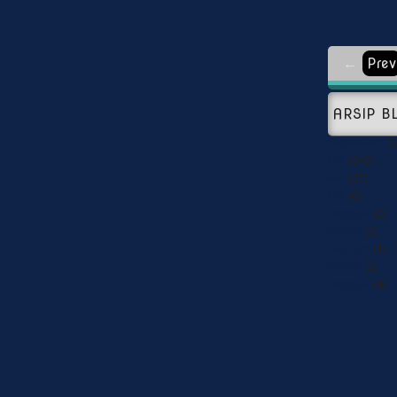
←
Prev
ARSIP B
September
(2
Mei
(240)
Mei
(27)
Mei
(6)
Oktober
(2)
Januari
(2)
Februari
(1)
Januari
(2)
Oktober
(4)