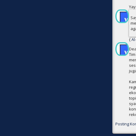
Yay
Sa
me
ag
{
Dea
Tim
men
ses
jug
Kam
reg
eko
top
sya
kon
rek
Posting Ko