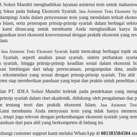
 Solusi Mandiri menghadirkan layanan asistensi tesis untuk mahasis
g fokus pada bidang Ekonomi Syariah.
Jasa Asistensi Tesis Ekonomi S
dampingi Anda dalam penyusunan tesis yang mendalam terkait ekonom
 Islam, serta penerapan prinsip-prinsip syariah dalam berbagai sekt
 kami dirancang untuk membantu Anda menghasilkan karya il
grasikan teori ekonomi konvensional dengan praktik ekonomi yang se
lam.
n
kami mencakup berbagai topik u
Jasa Asistensi Tesis Ekonomi Syariah
Syariah, seperti analisis pasar syariah, sistem perbankan syari
 syariah, hingga prinsip-prinsip keadilan sosial dalam ekonomi I
an bimbingan dari tahap perencanaan, pengumpulan data, analis
n rekomendasi yang sesuai dengan prinsip-prinsip syariah. Tim ahl
ten siap memberikan panduan yang tepat dan praktis untuk penelitian
lan PT. IDEA Solusi Mandiri terletak pada pendekatan yang men
i prinsip syariah dalam riset akademik, didukung oleh pengalaman da
m tentang teori dan praktik ekonomi Islam.
Jasa Asistensi Te
Kami membantu Anda menyusun tesis yang tidak hanya memenuh
, tetapi juga relevan dengan perkembangan ekonomi syariah yang sem
anduan dari para ahli yang berkompeten di bidang ini.
ubungi customer support kami melalui WhatsApp di
081383584584
ata