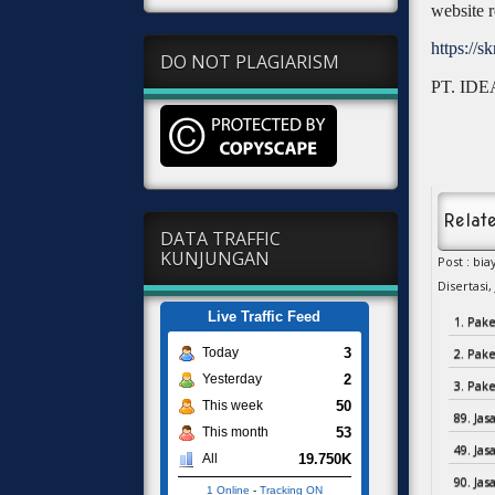
website r
https://sk
DO NOT PLAGIARISM
PT. IDEA
Relate
DATA TRAFFIC
KUNJUNGAN
Post : bi
Disertasi,
Live Traffic Feed
1. Pake
2. Pake
3
Today
2
Yesterday
3. Pake
50
This week
89. Jas
53
This month
49. Ja
19.750K
All
90. Jas
1 Online
-
Tracking ON