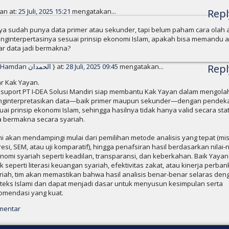
an at:
25 Juli, 2025 15:21
mengatakan...
Repl
ya sudah punya data primer atau sekunder, tapi belum paham cara olah 
nginterpertasinya sesuai prinsip ekonomi Islam, apakah bisa memandu an
ar data jadi bermakna?
Al-Hamdan الحمدان
} at:
28 Juli, 2025 09:45
mengatakan...
Repl
r Kak Yayan.
 suport PT I‑DEA Solusi Mandiri siap membantu Kak Yayan dalam mengola
ginterpretasikan data—baik primer maupun sekunder—dengan pendek
uai prinsip ekonomi Islam, sehingga hasilnya tidak hanya valid secara statis
a bermakna secara syariah.
i akan mendampingi mulai dari pemilihan metode analisis yang tepat (mi
resi, SEM, atau uji komparatif), hingga penafsiran hasil berdasarkan nilai-ni
nomi syariah seperti keadilan, transparansi, dan keberkahan. Baik Yayan 
ik seperti literasi keuangan syariah, efektivitas zakat, atau kinerja perba
riah, tim akan memastikan bahwa hasil analisis benar-benar selaras den
teks Islami dan dapat menjadi dasar untuk menyusun kesimpulan serta
omendasi yang kuat.
mentar