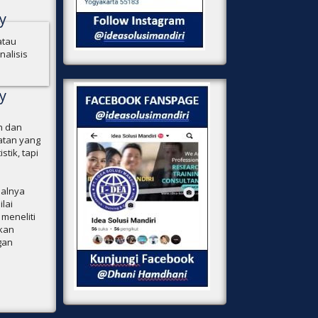
y
atau
alisis
y
h dan
atan yang
tik, tapi
salnya
lai
meneliti
nkan
gan