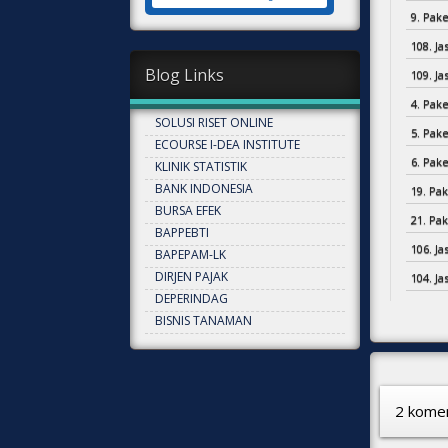
9. Pake
108. J
Blog Links
109. J
4. Pake
SOLUSI RISET ONLINE
5. Pake
ECOURSE I-DEA INSTITUTE
6. Pake
KLINIK STATISTIK
BANK INDONESIA
19. Pak
BURSA EFEK
21. Pak
BAPPEBTI
106. J
BAPEPAM-LK
DIRJEN PAJAK
104. J
DEPERINDAG
BISNIS TANAMAN
2 komen