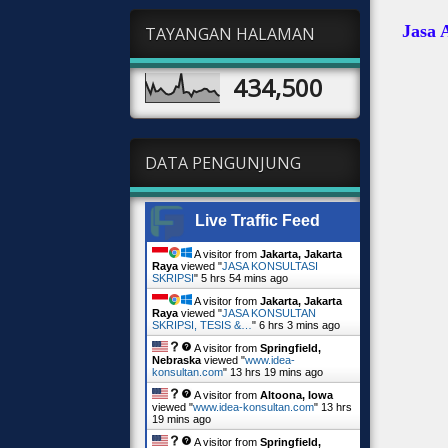
Jasa 
TAYANGAN HALAMAN
434,500
DATA PENGUNJUNG
Live Traffic Feed
A visitor from
Jakarta, Jakarta
Raya
viewed "
JASA KONSULTASI
SKRIPSI
"
5 hrs 54 mins ago
A visitor from
Jakarta, Jakarta
Raya
viewed "
JASA KONSULTAN
SKRIPSI, TESIS &…
"
6 hrs 3 mins ago
A visitor from
Springfield,
Nebraska
viewed "
www.idea-
konsultan.com
"
13 hrs 19 mins ago
A visitor from
Altoona, Iowa
viewed "
www.idea-konsultan.com
"
13 hrs
19 mins ago
A visitor from
Springfield,