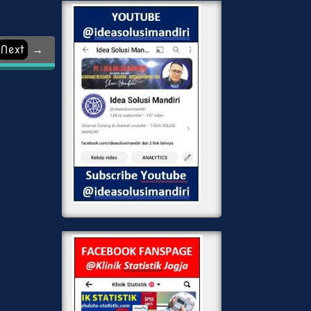
Next
→