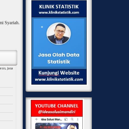
i Syariah.
esis,
Jasa