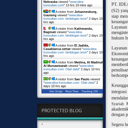
Nebraska
viewed "
www.idea-
PT. IDEA
konsultan.com
"
13 hrs 19 mins ago
(S2) yan
A visitor from
Johannesburg,
Gauteng
viewed "
www.idea-
siap men
konsultan.com: bimbingan tesis
"
2 days 10
keuangan
hrs ago
Layanan
A visitor from
Kathmandu,
menginte
Bagmati
viewed "
www.idea-
konsultan.com: bimbingan tesis
"
2 days 10
hukum Is
hrs ago
A visitor from
El Jadida,
Layana
Casablanca-settat
viewed "
www.idea-
konsultan.com: bimbingan tesis
"
2 days 10
Ekonomi 
hrs ago
keuangan
A visitor from
Medina, Al Madinah
memberik
Al Munawwarah
viewed "
www.idea-
penulisa
konsultan.com: Olah data
"
2 days 10 hrs
ago
berkompe
A visitor from
Sao Paulo
viewed
"
www.idea-konsultan.com: Olah data
"
2
Keunggu
days 10 hrs ago
integras
Get Script
Real Time
Tracking ON
mendala
Syariah
akademik
PROTECTED BLOG
dengan p
•
Segera h