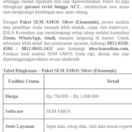
sehingga mudah dipahami dan siap dipresentasikan. Paket ini juga
dilengkapi
garansi revisi hingga ACC
, memberikan rasa aman
saat menghadapi bimbingan atau ujian sidang.
Dengan
Paket SEM AMOS Silver (Ekonomis),
proses analisis
data penelitian Anda menjadi lebih mudah, cepat, dan terpercaya.
IDEA Konsultan siap mendampingi setiap tahap melalui konsultasi
Zoom, WhatsApp, email,
maupun langsung di kantor. Untuk
informasi lebih detail dan pemesanan layanan, hubungi
0813-8358-
4584 / 0812-8643-2432
atau kunjungi
idea-konsultan.com.
Pastikan hasil analisis SEM AMOS Anda rapi, akurat, dan siap
dipertanggungjawabkan secara akademik.
Tabel Ringkasan – Paket SEM AMOS Silver (Ekonomis)
Fasilitas Utama
Detail
Harga
Rp 750.000 – Rp 1.000.000
Software
SEM AMOS
Jenis Layanan
Input data, rekap data, olah data sesuai request