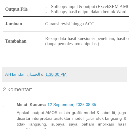
-
Softcopy input & output (Excel/
SEM AM
Output File
-
Softcopy hasil output dalam bentuk Word
Jaminan
Garansi revisi hingga ACC
Rekap data hasil kuesioner penelitian, hasil o
Tambahan
(tanpa pemolesan/manipulasi)
Al-Hamdan الحمدان
di
1:30:00 PM
2 komentar:
Melati Kusuma
12 September, 2025 08:35
Apakah output AMOS selain grafik model & tabel fit, juga
disertai interpretasi arsitektur model, jalur efek langsung &
tidak langsung, supaya saya paham implikasi hasil