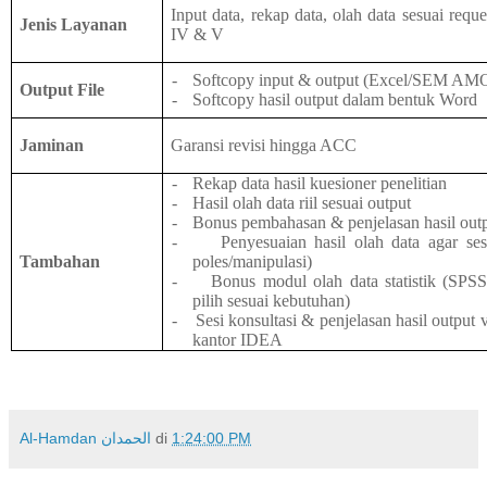
Input data, rekap data, olah data sesuai req
Jenis Layanan
IV & V
-
Softcopy input & output (Excel/SEM AM
Output File
-
Softcopy hasil output dalam bentuk Word
Jaminan
Garansi revisi hingga ACC
-
Rekap data hasil kuesioner penelitian
-
Hasil olah data riil sesuai output
-
Bonus pembahasan & penjelasan hasil output
-
Penyesuaian hasil olah data agar sesu
Tambahan
poles/manipulasi)
-
Bonus modul olah data statistik (S
pilih sesuai kebutuhan)
-
Sesi konsultasi & penjelasan hasil output
kantor IDEA
Al-Hamdan الحمدان
di
1:24:00 PM