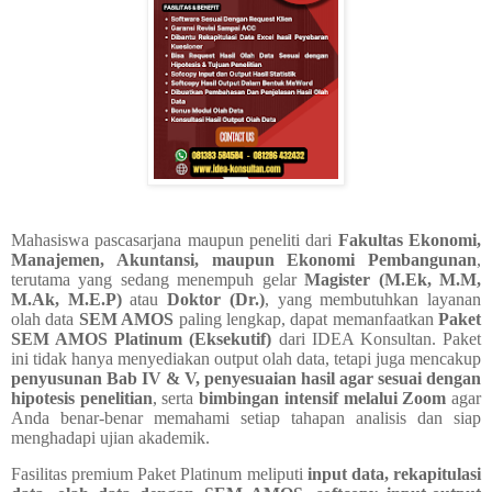
Mahasiswa pascasarjana maupun peneliti dari
Fakultas Ekonomi,
Manajemen, Akuntansi, maupun Ekonomi Pembangunan
,
terutama yang sedang menempuh gelar
Magister (M.Ek, M.M,
M.Ak, M.E.P)
atau
Doktor (Dr.)
, yang membutuhkan layanan
olah data
SEM AMOS
paling lengkap, dapat memanfaatkan
Paket
SEM AMOS Platinum (Eksekutif)
dari IDEA Konsultan. Paket
ini tidak hanya menyediakan output olah data, tetapi juga mencakup
penyusunan Bab IV & V, penyesuaian hasil agar sesuai dengan
hipotesis penelitian
, serta
bimbingan intensif melalui Zoom
agar
Anda benar-benar memahami setiap tahapan analisis dan siap
menghadapi ujian akademik.
Fasilitas premium Paket Platinum meliputi
input data, rekapitulasi