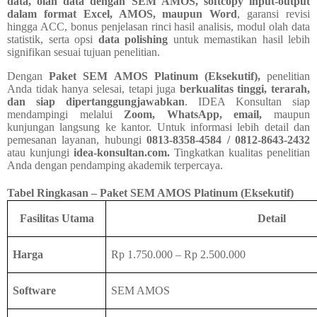
data, olah data dengan SEM AMOS, softcopy input-output
dalam format Excel, AMOS, maupun Word
, garansi revisi
hingga ACC, bonus penjelasan rinci hasil analisis, modul olah data
statistik, serta opsi
data polishing
untuk memastikan hasil lebih
signifikan sesuai tujuan penelitian.
Dengan
Paket SEM AMOS Platinum (Eksekutif),
penelitian
Anda tidak hanya selesai, tetapi juga
berkualitas tinggi, terarah,
dan siap dipertanggungjawabkan
. IDEA Konsultan siap
mendampingi melalui
Zoom, WhatsApp, email,
maupun
kunjungan langsung ke kantor. Untuk informasi lebih detail dan
pemesanan layanan, hubungi
0813-8358-4584 / 0812-8643-2432
atau kunjungi
idea-konsultan.com.
Tingkatkan kualitas penelitian
Anda dengan pendamping akademik terpercaya.
Tabel Ringkasan – Paket SEM AMOS Platinum (Eksekutif)
Fasilitas Utama
Detail
Harga
Rp 1.750.000 – Rp 2.500.000
Software
SEM AMOS