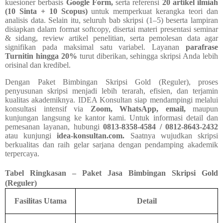
kuesioner berbasis
Google Form,
serta referensi
20 artikel ilmiah
(10 Sinta + 10 Scopus)
untuk memperkuat kerangka teori dan
analisis data. Selain itu, seluruh bab skripsi (1–5) beserta lampiran
disiapkan dalam format softcopy, disertai materi presentasi seminar
& sidang, review artikel penelitian, serta pemolesan data agar
signifikan pada maksimal satu variabel. Layanan
parafrase
Turnitin hingga 20%
turut diberikan, sehingga skripsi Anda lebih
orisinal dan kredibel.
Dengan Paket Bimbingan Skripsi Gold (Reguler), proses
penyusunan skripsi menjadi lebih terarah, efisien, dan terjamin
kualitas akademiknya. IDEA Konsultan siap mendampingi melalui
konsultasi intensif via
Zoom, WhatsApp, email,
maupun
kunjungan langsung ke kantor kami. Untuk informasi detail dan
pemesanan layanan, hubungi
0813-8358-4584 / 0812-8643-2432
atau kunjungi
idea-konsultan.com.
Saatnya wujudkan skripsi
berkualitas dan raih gelar sarjana dengan pendamping akademik
terpercaya.
Tabel Ringkasan – Paket Jasa Bimbingan Skripsi
Gold
(Reguler)
Fasilitas Utama
Detail